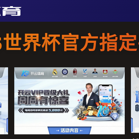
26世界杯官方指