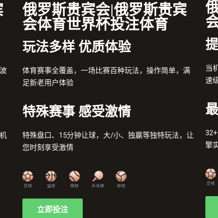
宾
俄罗斯贵宾会|俄罗斯贵宾
会体育世界杯投注体育
提
玩法多样 优质体验
当
波
体育赛事全覆盖，一场比赛百种玩法，操作简单，满
速
足新老用户体验
最
特殊赛事 感受激情
3
机
特殊盘口、15分钟让球，大/小、独赢等独特玩法，让
擎
您时刻享受激情
立即投注