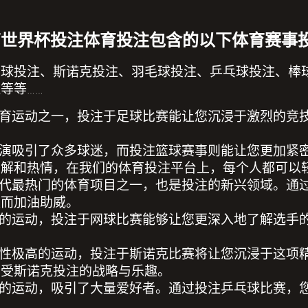
育世界杯投注
体育投注包含的以下体育赛事
网球投注、斯诺克投注、羽毛球投注、乒乓球投注、棒
注等等
……
的体育运动之一，投注于足球比赛能让您沉浸于激烈的竞
。
彩表演吸引了众多球迷，而投注篮球赛事则能让您更加紧
见解和热情，在我们的
体育投注平台
上，每个人都可以
轻一代最热门的体育项目之一，也是投注的新兴领域。通
败而加油助威。
战术的运动，投注于网球比赛能够让您更深入地了解选手
策略性极高的运动，投注于斯诺克比赛将让您沉浸于这项
享受斯诺克投注的战略与乐趣。
发展的运动，吸引了大量爱好者。通过投注乒乓球比赛，