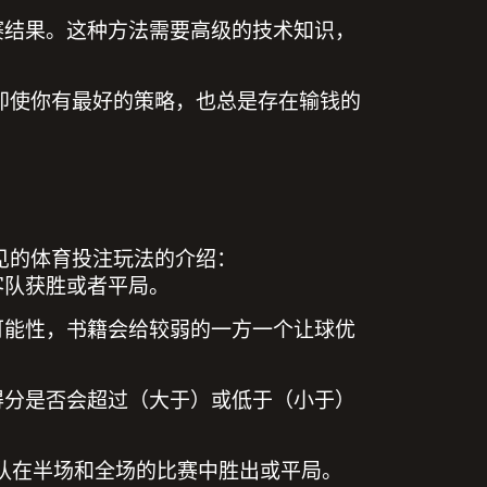
赛结果。这种方法需要高级的技术知识，
即使你有最好的策略，也总是存在输钱的
见的体育投注玩法的介绍：
客队获胜或者平局。
可能性，书籍会给较弱的一方一个让球优
得分是否会超过（大于）或低于（小于）
队在半场和全场的比赛中胜出或平局。