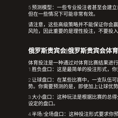
5.
预测模型：一些专业投注者甚至会建立
但在一些情况下可能非常有效。
请注意，这些高级策略并不能保证你会
风险，因此重要的是理性投注，不要投
俄罗斯贵宾会|俄罗斯贵宾会体
体育投注是一种通过对体育比赛结果进
1.
胜负盘口：这是最简单的投注形式，你
2.
让球盘口：在某些比赛中，一支队伍可
势。你需要预测的是，即使加上让球优
3.
大小盘口：这种玩法是根据比赛的总得
设定的盘口。
4.
半场
/
全场盘口：这种投注形式要求你