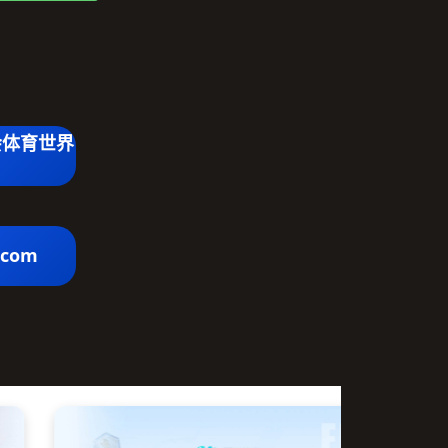
会体育世界
.com