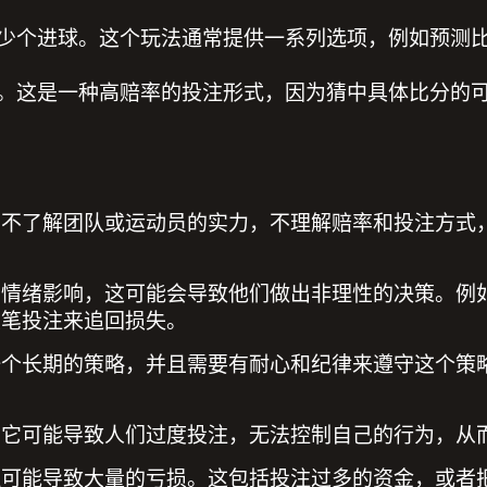
少个进球。这个玩法通常提供一系列选项，例如预测
。这是一种高赔率的投注形式，因为猜中具体比分的
，不了解团队或运动员的实力，不理解赔率和投注方式
的情绪影响，这可能会导致他们做出非理性的决策。例
大笔投注来追回损失。
一个长期的策略，并且需要有耐心和纪律来遵守这个策
，它可能导致人们过度投注，无法控制自己的行为，从
理可能导致大量的亏损。这包括投注过多的资金，或者